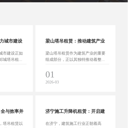
力城市建设
梁山塔吊租赁：推动建筑产业
城市建设正如
梁山塔吊租赁作为建筑产业的重要
升级的关键力量
城塔吊租...
组成部分，正以其独特推动着整...
01
2026-03
 全与效率并
济宁施工升降机租赁：开启建
，塔吊租赁以
在济宁，建筑施工行业正朝着高
筑施工新体验