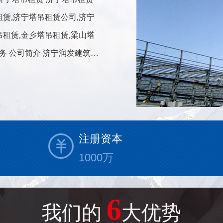
租赁,济宁塔吊租赁公司,济宁
吊租赁,金乡塔吊租赁,梁山塔
务 公司简介 济宁润发建筑设
吊出租,曲阜塔吊租赁,兖州
赁,邹城塔...
注册资本
1000
万
6
我们的
大优势