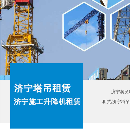
济宁润发
租赁,济宁塔