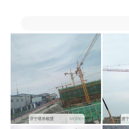
M
O
R
E
+
济宁塔吊租赁
济