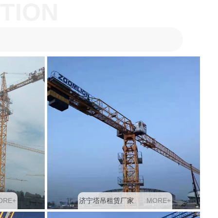
TION
O
R
E
+
M
O
R
E
+
济宁塔吊租赁厂家