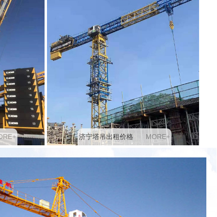
O
R
E
+
M
O
R
E
+
济宁塔吊出租价格