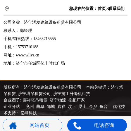
您现在的位置：
首页
>联系我们
公司名称：济宁润发建筑设备租赁有限公司
联系人：郑经理
手机/销售热线：18463715555
手机：15753710188
网址：www.wllys.cn
地址：济宁市任城区亿丰时代广场
版权所有：济宁润发建筑设备租赁有限公司 本站关键词：
济宁塔
吊租赁
,
济宁塔吊租赁公司
,
济宁施工升降机租赁
企业圈子:
嘉祥塔吊租赁
济宁物流
拖把厂家
企业分站：
兖州
曲阜
邹城
嘉祥
汶上
梁山
金乡
鱼台
优化技
术支持：
亿峰科技
网站首页
电话咨询