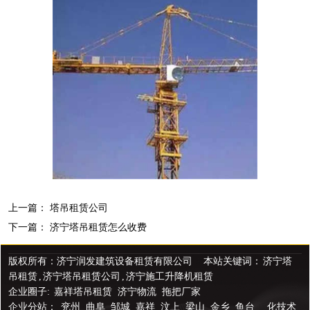
上一篇：
塔吊租赁公司
下一篇：
济宁塔吊租赁怎么收费
版权所有：济宁润发建筑设备租赁有限公司 本站关键词：
济宁塔
吊租赁
,
济宁塔吊租赁公司
,
济宁施工升降机租赁
企业圈子:
嘉祥塔吊租赁
济宁物流
拖把厂家
企业分站：
兖州
曲阜
邹城
嘉祥
汶上
梁山
金乡
鱼台
化技术